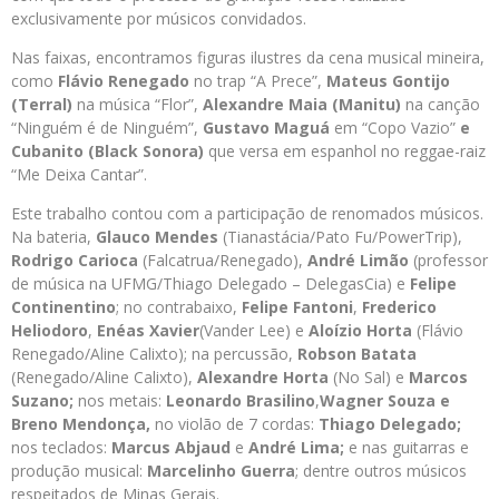
exclusivamente por músicos convidados.
Nas faixas, encontramos figuras ilustres da cena musical mineira,
como
Flávio Renegado
no trap “A Prece”,
Mateus Gontijo
(Terral)
na música “Flor”,
Alexandre Maia (Manitu)
na canção
“Ninguém é de Ninguém”,
Gustavo Maguá
em “Copo Vazio”
e
Cubanito (Black Sonora)
que versa em espanhol no reggae-raiz
“Me Deixa Cantar”.
Este trabalho contou com a participação de renomados músicos.
Na bateria,
Glauco Mendes
(Tianastácia/Pato Fu/PowerTrip),
Rodrigo Carioca
(Falcatrua/Renegado),
André Limão
(professor
de música na UFMG/Thiago Delegado – DelegasCia) e
Felipe
Continentino
; no contrabaixo,
Felipe Fantoni
,
Frederico
Heliodoro
,
Enéas Xavier
(Vander Lee) e
Aloízio Horta
(Flávio
Renegado/Aline Calixto); na percussão,
Robson Batata
(Renegado/Aline Calixto),
Alexandre Horta
(No Sal) e
Marcos
Suzano;
nos metais:
Leonardo Brasilino
,
Wagner Souza e
Breno Mendonça,
no violão de 7 cordas:
Thiago Delegado;
nos teclados:
Marcus Abjaud
e
André Lima;
e nas guitarras e
produção musical:
Marcelinho Guerra
; dentre outros músicos
respeitados de Minas Gerais.