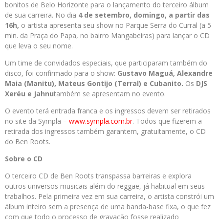
bonitos de Belo Horizonte para o lançamento do terceiro álbum
de sua carreira. No dia
4 de setembro, domingo, a partir das
16h,
o artista apresenta seu show no Parque Serra do Curral (a 5
min. da Praça do Papa, no bairro Mangabeiras) para lançar o CD
que leva o seu nome.
Um time de convidados especiais, que participaram também do
disco, foi confirmado para o show:
Gustavo Maguá, Alexandre
Maia (Manitu), Mateus Gontijo (Terral) e Cubanito.
Os
DJS
Xeréu e Jahnu
também se apresentam no evento.
O evento terá entrada franca e os ingressos devem ser retirados
no site da Sympla –
www.sympla.com.br
. Todos que fizerem a
retirada dos ingressos também garantem, gratuitamente, o CD
do Ben Roots.
Sobre o CD
O terceiro CD de Ben Roots transpassa barreiras e explora
outros universos musicais além do reggae, já habitual em seus
trabalhos. Pela primeira vez em sua carreira, o artista constrói um
álbum inteiro sem a presença de uma banda-base fixa, o que fez
com que todo o processo de gravação fosse realizado