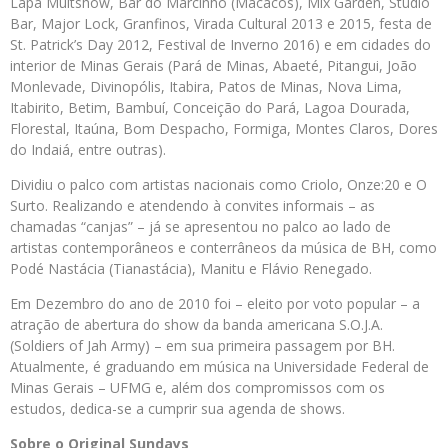
Lapa Multshow, Bar do Marcinho (Macacos), Mix Garden, Studio
Bar, Major Lock, Granfinos, Virada Cultural 2013 e 2015, festa de
St. Patrick’s Day 2012, Festival de Inverno 2016) e em cidades do
interior de Minas Gerais (Pará de Minas, Abaeté, Pitangui, João
Monlevade, Divinopólis, Itabira, Patos de Minas, Nova Lima,
Itabirito, Betim, Bambuí, Conceição do Pará, Lagoa Dourada,
Florestal, Itaúna, Bom Despacho, Formiga, Montes Claros, Dores
do Indaiá, entre outras).
Dividiu o palco com artistas nacionais como Criolo, Onze:20 e O
Surto. Realizando e atendendo à convites informais – as
chamadas “canjas” – já se apresentou no palco ao lado de
artistas contemporâneos e conterrâneos da música de BH, como
Podé Nastácia (Tianastácia), Manitu e Flávio Renegado.
Em Dezembro do ano de 2010 foi – eleito por voto popular – a
atração de abertura do show da banda americana S.O.J.A.
(Soldiers of Jah Army) – em sua primeira passagem por BH.
Atualmente, é graduando em música na Universidade Federal de
Minas Gerais – UFMG e, além dos compromissos com os
estudos, dedica-se a cumprir sua agenda de shows.
Sobre o Original Sundays