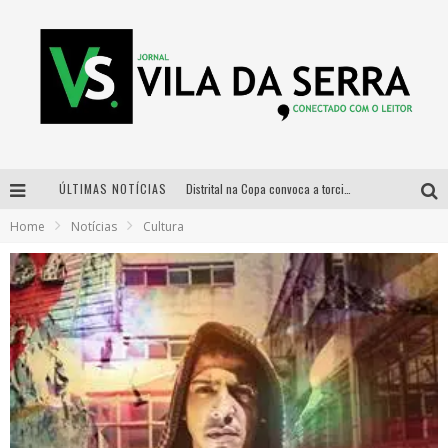
ÚLTIMAS NOTÍCIAS
Distrital na Copa convoca a torcida mineira para oitavas de final entre Brasil e Noruega
Home
Notícias
Cultura
Curso gratuito de Design de Moda chega a Balneário Água Limpa, em Nova Lima (MG)
Cidade Junina se consolida como vitrine estratégica para grandes marcas e se despede com Xand Avião e Mari Fernandez
Designer mineira lança jogo educativo sobre coleta seletiva na maior feira de jogos de tabuleiro da América Latina