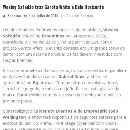
Wesley Safadão traz Garota White a Belo Horizonte
Redacao
4 de julho de 2016
Cultura
,
Notícias
Um dos maiores fenômenos musicais da atualidade,
Wesley
Safadão
, estará no
Expominas
(Av. Amazonas, 6200,
Gameleira, BH) no dia 23 de julho, a partir das 22h, com o
projeto
Garota White
. O evento consiste em um grande show do
cantor com um detalhe no visual: os fãs devem ir vestidos com
roupas brancas.
E a noite promete ainda mais emoção aos presentes: é que além
de Wesley Safadão, o cantor
Gabriel Diniz
também se
apresentará no Expominas. Com um ritmo que mistura forró,
“arrocha” e pagode, o músico de João Pessoa vai agitar ainda
mais o Garota White com os sucessos que embalam o público
por onde passa.
Com realização da
Nenety Eventos e do Empresário João
Wellington
, o show terá disponíveis os seguintes setores para a
escolha do público: Prime, Front Stage (open bar com vodka,
cerveja, refrigerante, suco, citrus e água) e Lounge, que dará