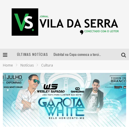
ÚLTIMAS NOTÍCIAS
Distrital na Copa convoca a torcida mineira para oitavas de final entre Brasil e Noruega
Home
Notícias
Cultura
Curso gratuito de Design de Moda chega a Balneário Água Limpa, em Nova Lima (MG)
Cidade Junina se consolida como vitrine estratégica para grandes marcas e se despede com Xand Avião e Mari Fernandez
Designer mineira lança jogo educativo sobre coleta seletiva na maior feira de jogos de tabuleiro da América Latina