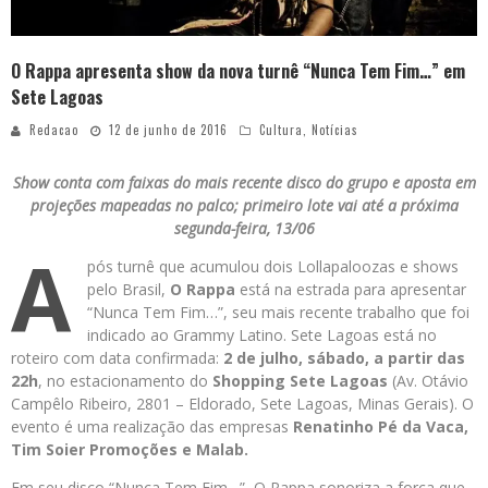
O Rappa apresenta show da nova turnê “Nunca Tem Fim…” em
Sete Lagoas
Redacao
12 de junho de 2016
Cultura
,
Notícias
Show conta com faixas do mais recente disco do grupo e aposta em
projeções mapeadas no palco; primeiro lote vai até a próxima
segunda-feira, 13/06
A
pós turnê que acumulou dois Lollapaloozas e shows
pelo Brasil,
O Rappa
está na estrada para apresentar
“Nunca Tem Fim…”, seu mais recente trabalho que foi
indicado ao Grammy Latino. Sete Lagoas está no
roteiro com data confirmada:
2 de julho,
sábado, a partir das
22h
, no estacionamento do
Shopping Sete Lagoas
(Av. Otávio
Campêlo Ribeiro, 2801 – Eldorado, Sete Lagoas, Minas Gerais). O
evento é uma realização das empresas
Renatinho Pé da Vaca,
Tim Soier Promoções e Malab.
Em seu disco “Nunca Tem Fim…”, O Rappa sonoriza a força que