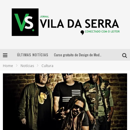
ÚLTIMAS NOTÍCIAS
Curso gratuito de Design de Moda chega a Balneário Água Limpa, em Nova Lima (MG)
Home
Notícias
Cultura
Cidade Junina se consolida como vitrine estratégica para grandes marcas e se despede com Xand Avião e Mari Fernandez
Designer mineira lança jogo educativo sobre coleta seletiva na maior feira de jogos de tabuleiro da América Latina
Distrital na Copa convoca a torcida mineira para oitavas de final entre Brasil e Noruega