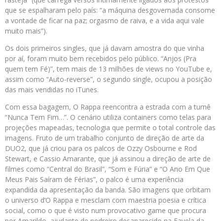
que se espalharam pelo país: “a máquina desgovernada consome
a vontade de ficar na paz; orgasmo de raiva, e a vida aqui vale
muito mais”).
Os dois primeiros singles, que já davam amostra do que vinha
por aí, foram muito bem recebidos pelo público. “Anjos (Pra
quem tem Fé)”, tem mais de 13 milhões de views no YouTube e,
assim como “Auto-reverse”, o segundo single, ocupou a posição
das mais vendidas no iTunes.
Com essa bagagem, O Rappa reencontra a estrada com a turnê
“Nunca Tem Fim…”. O cenário utiliza containers como telas para
projeções mapeadas, tecnologia que permite o total controle das
imagens. Fruto de um trabalho conjunto de direção de arte da
DUO2, que já criou para os palcos de Ozzy Osbourne e Rod
Stewart, e Cassio Amarante, que já assinou a direção de arte de
filmes como “Central do Brasil”, “Som e Fúria” e “O Ano Em Que
Meus Pais Saíram de Férias”, o palco é uma experiência
expandida da apresentação da banda. São imagens que orbitam
o universo d’O Rappa e mesclam com maestria poesia e crítica
social, como o que é visto num provocativo game que procura
por Amarildo, ajudante de pedreiro desaparecido na Favela da