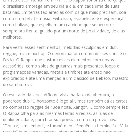
o brasileiro emprega em seu dia a dia, em cada uma de suas
batalhas. Em terras tão arredias com os que mais precisam, soa
como uma feliz teimosia. Feito isso, estabelece fé e esperança
como balizas, que espelham um caminho que se percorre
sempre pra frente, guiado por um norte de positividade, de dias
melhores.
Para vestir esses sentimentos, melodias esculpidas em dub,
reggae, rock e hip hop. O denominador comum desses sons é o
DNA d’O Rappa, que costura esses elementos com novos
acessórios, como solos de guitarras mais presentes, loops e
programações variadas, metais e timbres até então não
explorados e até uma menção a um clássico de Bebeto, maestro
do samba-rock.
O resultado dá seu cartão de visita na faixa de abertura, o
poderoso dub “O horizonte é logo ali”, mas também dá as cartas
no compasso reggae de “Boa noite, Xangô”. E como sempre fez,
O Rappa olha para as mesmas terras arredias, as ruas de
qualquer cidade, para tirar sua poesia, como na provocativa
“Doutor, sim senhor!”, e também em “Sequência terminal” e “Vida
rasteja” (que carrega versos intimamente ligados aos protestos