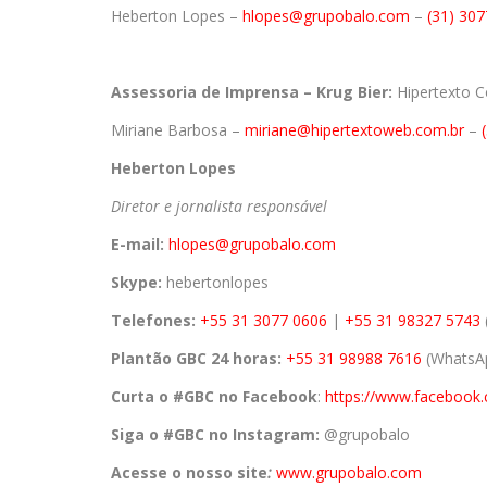
Heberton Lopes –
hlopes@grupobalo.com
–
(31) 30
Assessoria de Imprensa – Krug Bier:
Hipertexto 
Miriane Barbosa –
miriane@hipertextoweb.com.br
–
Heberton Lopes
Diretor e jornalista responsável
E-mail:
hlopes@grupobalo.com
Skype:
hebertonlopes
Telefones:
+55 31 3077 0606
|
+55 31 98327 5743
Plantão GBC 24 horas:
+55 31 98988 7616
(WhatsAp
Curta o #GBC no Facebook
:
https://www.facebook
Siga o #GBC no Instagram:
@grupobalo
Acesse o nosso site
:
www.grupobalo.com