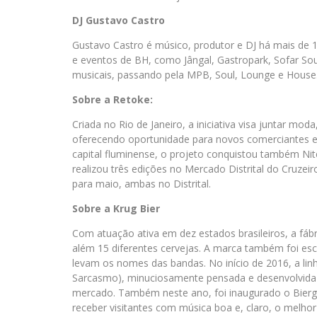
DJ Gustavo Castro
Gustavo Castro é músico, produtor e DJ há mais de 
e eventos de BH, como Jângal, Gastropark, Sofar Sound
musicais, passando pela MPB, Soul, Lounge e House
Sobre a Retoke:
Criada no Rio de Janeiro, a iniciativa visa juntar m
oferecendo oportunidade para novos comerciantes 
capital fluminense, o projeto conquistou também Ni
realizou três edições no Mercado Distrital do Cruzeir
para maio, ambas no Distrital.
Sobre a Krug Bier
Com atuação ativa em dez estados brasileiros, a fáb
além 15 diferentes cervejas. A marca também foi esco
levam os nomes das bandas. No início de 2016, a lin
Sarcasmo), minuciosamente pensada e desenvolvida 
mercado. Também neste ano, foi inaugurado o Bierga
receber visitantes com música boa e, claro, o melhor 