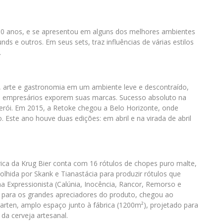
10 anos, e se apresentou em alguns dos melhores ambientes
s e outros. Em seus sets, traz influências de várias estilos
.
oda, arte e gastronomia em um ambiente leve e descontraído,
e empresários exporem suas marcas. Sucesso absoluto na
terói. Em 2015, a Retoke chegou a Belo Horizonte, onde
o. Este ano houve duas edições: em abril e na virada de abril
rica da Krug Bier conta com 16 rótulos de chopes puro malte,
lhida por Skank e Tianastácia para produzir rótulos que
ha Expressionista (Calúnia, Inocência, Rancor, Remorso e
para os grandes apreciadores do produto, chegou ao
rten, amplo espaço junto à fábrica (1200m²), projetado para
da cerveja artesanal.