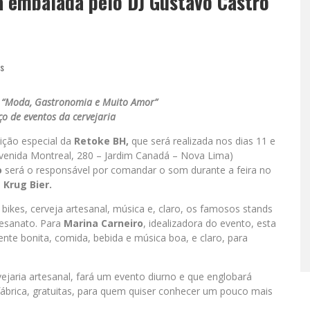
á embalada pelo DJ Gustavo Castro
as
, “Moda, Gastronomia e Muito Amor”
ço de eventos da cervejaria
dição especial da
Retoke BH,
que será realizada nos dias 11 e
venida Montreal, 280 – Jardim Canadá – Nova Lima)
o
será o responsável por comandar o som durante a feira no
a
Krug Bier.
ikes, cerveja artesanal, música e, claro, os famosos stands
tesanato. Para
Marina Carneiro
, idealizadora do evento, esta
ente bonita, comida, bebida e música boa, e claro, para
vejaria artesanal, fará um evento diurno e que englobará
 fábrica, gratuitas, para quem quiser conhecer um pouco mais