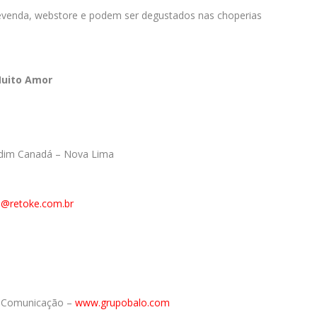
 revenda, webstore e podem ser degustados nas choperias
Muito Amor
ardim Canadá – Nova Lima
a@retoke.com.br
e Comunicação –
www.grupobalo.com