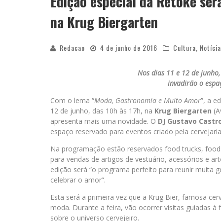
Edição especial da Retoke ser
na Krug Biergarten
Redacao
4 de junho de 2016
Cultura
,
Notíci
Nos dias 11 e 12 de junho
invadirão o espa
Com o lema “
Moda, Gastronomia e Muito Amor
”, a e
12 de junho, das 10h às 17h, na
Krug Biergarten
(A
apresenta mais uma novidade. O
DJ Gustavo Castr
espaço reservado para eventos criado pela cervejari
Na programação estão reservados food trucks, food b
para vendas de artigos de vestuário, acessórios e ar
edição será “o programa perfeito para reunir muita g
celebrar o amor”.
Esta será a primeira vez que a Krug Bier, famosa cer
moda. Durante a feira, vão ocorrer visitas guiadas à
sobre o universo cervejeiro.