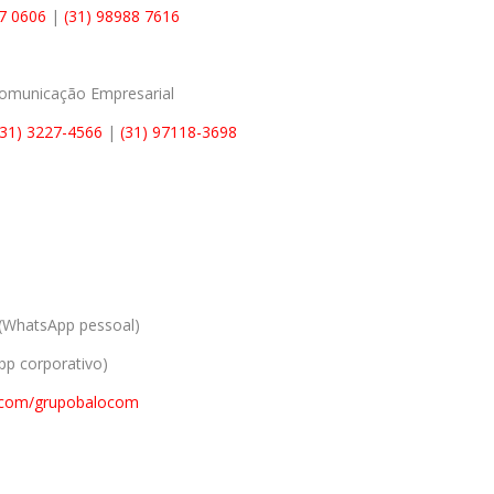
77 0606
|
(31) 98988 7616
Comunicação Empresarial
(31) 3227-4566
|
(31) 97118-3698
(WhatsApp pessoal)
p corporativo)
.com/grupobalocom