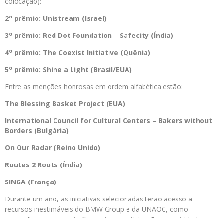
colocação):
o
2
prêmio: Unistream (
Israel
)
o
3
prêmio: Red Dot Foundation – Safecity (Índia)
o
4
prêmio: The Coexist Initiative (Quênia)
o
5
prêmio: Shine a Light (Brasil/EUA)
Entre as menções honrosas em ordem alfabética estão:
The Blessing Basket Project (EUA)
International Council for Cultural Centers – Bakers without
Borders (Bulgária)
On Our Radar (Reino Unido)
Routes 2 Roots (Índia)
SINGA (França)
Durante um ano, as iniciativas selecionadas terão acesso a
recursos inestimáveis do BMW Group e da UNAOC, como