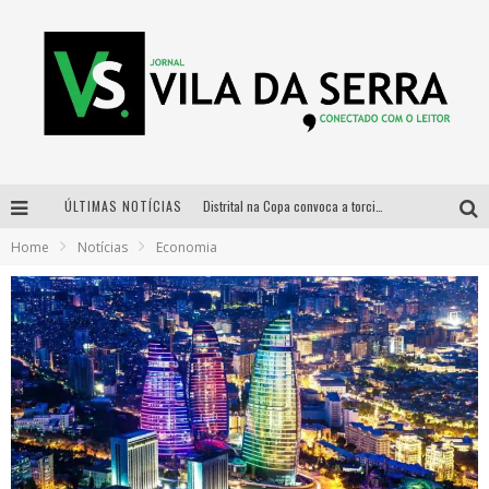
ÚLTIMAS NOTÍCIAS
Distrital na Copa convoca a torcida mineira para oitavas de final entre Brasil e Noruega
Home
Notícias
Economia
Curso gratuito de Design de Moda chega a Balneário Água Limpa, em Nova Lima (MG)
Cidade Junina se consolida como vitrine estratégica para grandes marcas e se despede com Xand Avião e Mari Fernandez
Designer mineira lança jogo educativo sobre coleta seletiva na maior feira de jogos de tabuleiro da América Latina