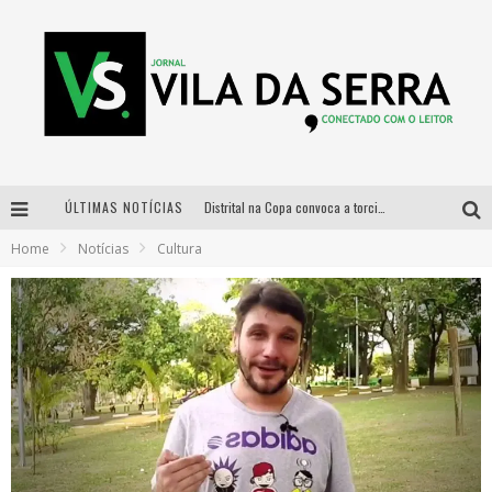
ÚLTIMAS NOTÍCIAS
Distrital na Copa convoca a torcida mineira para oitavas de final entre Brasil e Noruega
Home
Notícias
Cultura
Curso gratuito de Design de Moda chega a Balneário Água Limpa, em Nova Lima (MG)
Cidade Junina se consolida como vitrine estratégica para grandes marcas e se despede com Xand Avião e Mari Fernandez
Designer mineira lança jogo educativo sobre coleta seletiva na maior feira de jogos de tabuleiro da América Latina