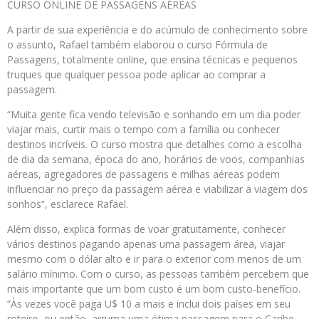
CURSO ONLINE DE PASSAGENS AÉREAS
A partir de sua experiência e do acúmulo de conhecimento sobre
o assunto, Rafael também elaborou o curso Fórmula de
Passagens, totalmente online, que ensina técnicas e pequenos
truques que qualquer pessoa pode aplicar ao comprar a
passagem.
“Muita gente fica vendo televisão e sonhando em um dia poder
viajar mais, curtir mais o tempo com a família ou conhecer
destinos incríveis. O curso mostra que detalhes como a escolha
de dia da semana, época do ano, horários de voos, companhias
aéreas, agregadores de passagens e milhas aéreas podem
influenciar no preço da passagem aérea e viabilizar a viagem dos
sonhos”, esclarece Rafael.
Além disso, explica formas de voar gratuitamente, conhecer
vários destinos pagando apenas uma passagem área, viajar
mesmo com o dólar alto e ir para o exterior com menos de um
salário mínimo. Com o curso, as pessoas também percebem que
mais importante que um bom custo é um bom custo-benefício.
“Às vezes você paga U$ 10 a mais e inclui dois países em seu
roteiro, ou então, arruma uma ótima passagem para o Caribe,